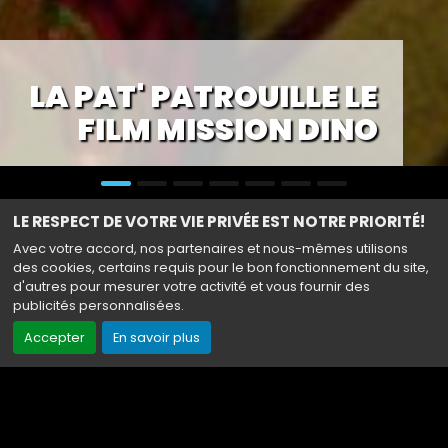
DE LA COMÉDIE-
FRANÇAISE
LE RESPECT DE VOTRE VIE PRIVÉE EST NOTRE PRIORITÉ!
Avec votre accord, nos partenaires et nous-mêmes utilisons
TOUS LES FILMS
des cookies, certains requis pour le bon fonctionnement du site,
d'autres pour mesurer votre activité et vous fournir des
publicités personnalisées.
VOS FILMS DANS VOTRE
Accepter
En savoir plus
CINÉMA