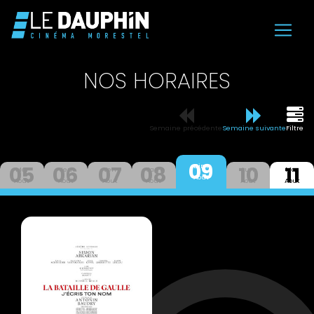
NOS HORAIRES
Semaine précédente
Semaine suivante
Filtre
09
05
06
07
08
10
11
Dim
Mer
Jeu
Ven
Sam
Lun
Mar
Aout
Aout
Aout
Aout
Aout
Aout
Aout