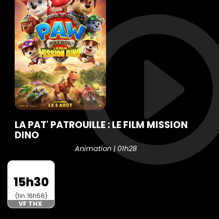
LA PAT' PATROUILLE : LE FILM MISSION
DINO
Animation | 01h28
15h30
(fin 16h58)
VF THX