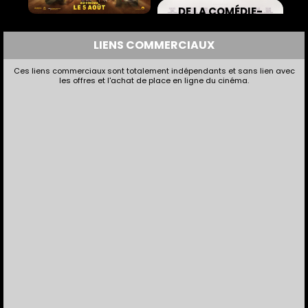
DE LA COMÉDIE-
FRANÇAISE
LA PAT' PATROUILLE :
LE FILM MISSION
LIENS COMMERCIAUX
Comédie |
01h15
DINO
Animation |
01h28
Ces liens commerciaux sont totalement indépendants et sans lien avec
les offres et l'achat de place en ligne du cinéma.