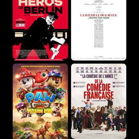
LE HÉROS DE BERLIN
LA BATAILLE DE
GAULLE - PARTIE 2 :
Comédie |
01h53
J'ÉCRIS TON NOM
Histoire |
02h37