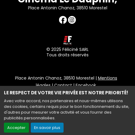
Place Antonin Chanoz, 38510 Morestel
© 2025 Féliciné SARL
Tous droits réservés
Place Antonin Chanoz, 38510 Morestel |
Mentions
légales
|
Contact
|
Facebook
LE RESPECT DE VOTRE VIE PRIVÉE EST NOTRE PRIORITÉ!
Politique de confidentialité
Avec votre accord, nos partenaires et nous-mêmes utilisons
des cookies, certains requis pour le bon fonctionnement du site,
d'autres pour mesurer votre activité et vous fournir des
publicités personnalisées.
Haut de page
Accepter
En savoir plus
Création site internet www.erakys.com