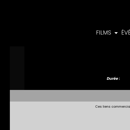
FILMS
ÉV
Durée :
Ces liens commerciau