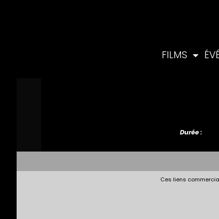
FILMS
ÉV
Durée :
Ces liens commerciau