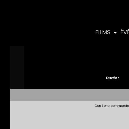
FILMS
ÉV
Durée :
Ces liens commerciau