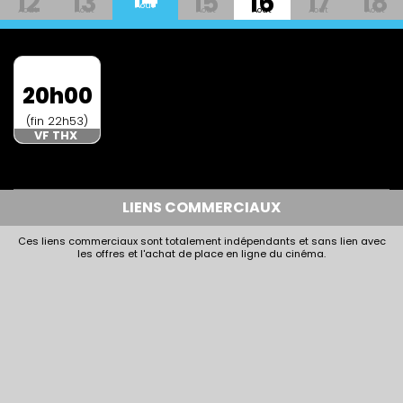
12
13
15
16
17
18
Aout
Aout
Aout
Aout
Aout
Aout
Aout
20h00
(fin 22h53)
VF THX
LIENS COMMERCIAUX
Ces liens commerciaux sont totalement indépendants et sans lien avec
les offres et l'achat de place en ligne du cinéma.