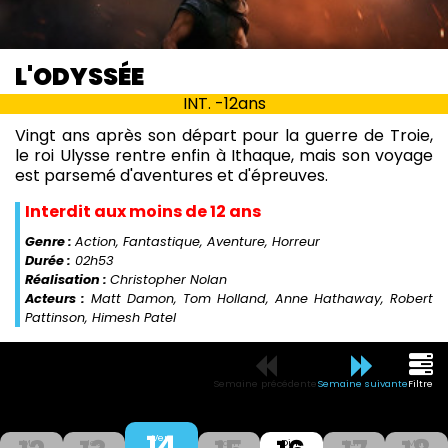
L'ODYSSÉE
INT. -12ans
Vingt ans après son départ pour la guerre de Troie,
le roi Ulysse rentre enfin à Ithaque, mais son voyage
est parsemé d'aventures et d'épreuves.
Interdit aux moins de 12 ans
Genre :
Action, Fantastique, Aventure, Horreur
Durée :
02h53
Réalisation :
Christopher Nolan
Acteurs :
Matt Damon, Tom Holland, Anne Hathaway, Robert
Pattinson, Himesh Patel
Semaine précédente
Semaine suivante
Filtre
14
Ven
Mer
Jeu
Sam
Dim
Lun
Mar