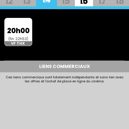
12
13
15
16
17
18
Aout
Aout
Aout
Aout
Aout
Aout
Aout
20h00
(fin 22h53)
VF THX
LIENS COMMERCIAUX
Ces liens commerciaux sont totalement indépendants et sans lien avec
les offres et l'achat de place en ligne du cinéma.