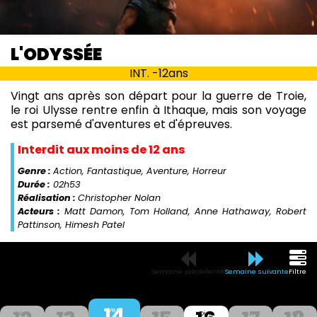
L'ODYSSÉE
INT. -12ans
Vingt ans après son départ pour la guerre de Troie,
le roi Ulysse rentre enfin à Ithaque, mais son voyage
est parsemé d'aventures et d'épreuves.
Interdit aux moins de 12 ans
Genre :
Action, Fantastique, Aventure, Horreur
Durée :
02h53
Réalisation :
Christopher Nolan
Acteurs :
Matt Damon, Tom Holland, Anne Hathaway, Robert
Pattinson, Himesh Patel
Semaine précédente
Semaine suivante
Filtre
14
Ven
Mer
Jeu
Sam
Dim
Lun
Mar